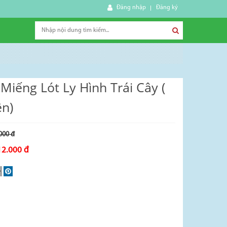
Đăng nhập
Đăng ký
iếng Lót Ly Hình Trái Cây (
ên)
000 đ
12.000 đ