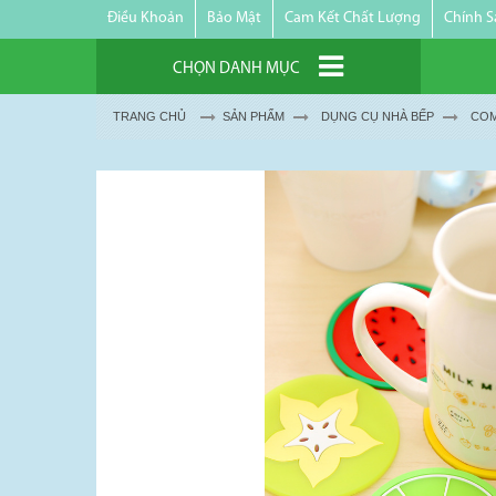
Điều Khoản
Bảo Mật
Cam Kết Chất Lượng
Chính S
CHỌN DANH MỤC
TRANG CHỦ
SẢN PHẨM
DỤNG CỤ NHÀ BẾP
COM