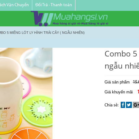
ách Vận Chuyển
Đổi Trả - Thanh toán
BO 5 MIẾNG LÓT LY HÌNH TRÁI CÂY ( NGẪU NHIÊN)
Combo 5 M
ngẫu nhi
Giá sản phẩm
15.
Giá khuyến mãi
Chia sẻ: