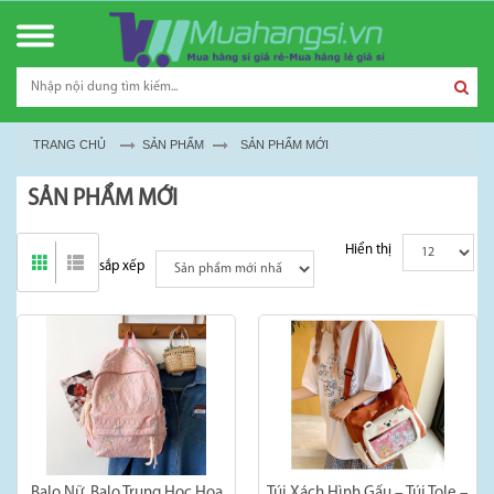
TRANG CHỦ
SẢN PHẨM
SẢN PHẨM MỚI
SẢN PHẨM MỚI
Hiển thị
sắp xếp
Balo Nữ, Balo Trung Học Hoạ
Túi Xách Hình Gấu – Túi Tole –