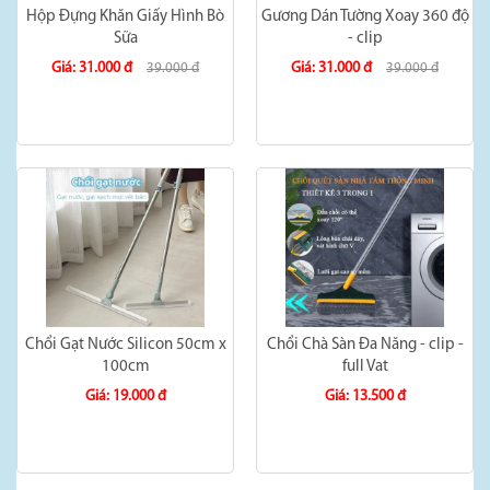
Hộp Đựng Khăn Giấy Hình Bò
Gương Dán Tường Xoay 360 độ
Sữa
- clip
Giá: 31.000 đ
Giá: 31.000 đ
39.000 đ
39.000 đ
Chổi Gạt Nước Silicon 50cm x
Chổi Chà Sàn Đa Năng - clip -
100cm
full Vat
Giá: 19.000 đ
Giá: 13.500 đ