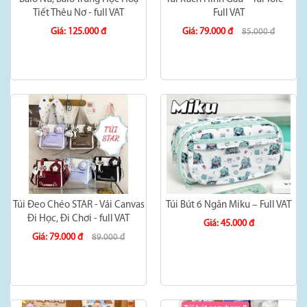
Tiết Thêu Nơ - full VAT
Full VAT
Giá: 125.000 đ
Giá: 79.000 đ
85.000 đ
Túi Đeo Chéo STAR - Vải Canvas
Túi Bút 6 Ngăn Miku – Full VAT
Đi Học, Đi Chơi - full VAT
Giá: 45.000 đ
Giá: 79.000 đ
89.000 đ