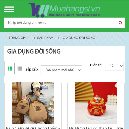
TRANG CHỦ
SẢN PHẨM
GIA DỤNG ĐỜI SỐNG
GIA DỤNG ĐỜI SỐNG
Hiển thị
sắp xếp
Balo CAPYBARA Chống Thấm -
Hủ Đựng Tài Lộc Thần Tài – size