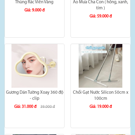
Thùng Rác Viền Vàng
Áo Mưa Cha Con ( hồng, xanh,
tím )
Giá: 9.000 đ
Giá: 59.000 đ
Gương Dán Tường Xoay 360 độ
Chổi Gạt Nước Silicon 50cm x
- clip
100cm
Giá: 31.000 đ
Giá: 19.000 đ
39.000 đ