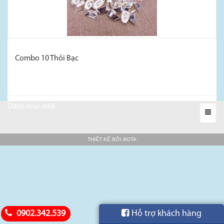
Combo 10 Thỏi Bạc
Danh mục dưới
Xem thêm...
THIẾT KẾ BỞI
BOTA
0902.342.539
Hỗ trợ khách hàng