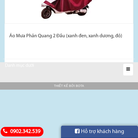
Áo Mưa Phản Quang 2 Đầu (xanh đen, xanh dương, đỏ)
Danh mục dưới
Xem thêm...
THIẾT KẾ BỞI
BOTA
0902.342.539
Hỗ trợ khách hàng