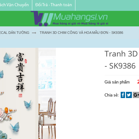
ách Vận Chuyển
Đổi Trả - Thanh toán
ECAL DÁN TƯỜNG
TRANH 3D CHIM CÔNG VÀ HOA MẪU ĐƠN - SK9386
Tranh 3D
- SK9386
Giá sản phẩm
Chia sẻ: