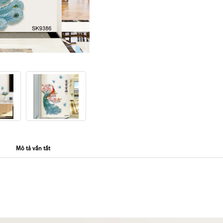
Mô tả vắn tắt