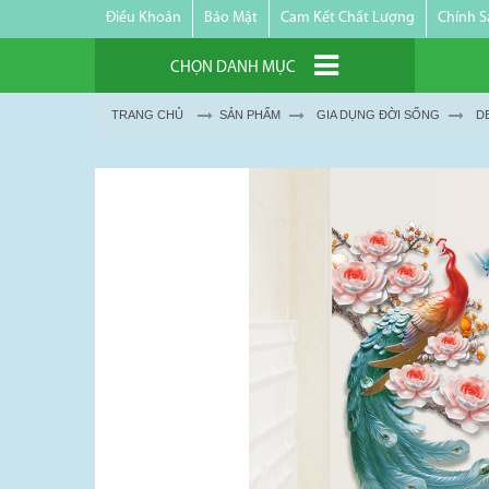
Điều Khoản
Bảo Mật
Cam Kết Chất Lượng
Chính S
CHỌN DANH MỤC
TRANG CHỦ
SẢN PHẨM
GIA DỤNG ĐỜI SỐNG
D